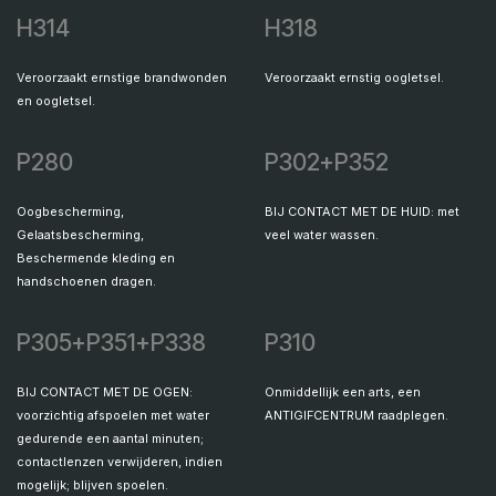
H314
H318
Veroorzaakt ernstige brandwonden
Veroorzaakt ernstig oogletsel.
en oogletsel.
P280
P302+P352
Oogbescherming,
BIJ CONTACT MET DE HUID: met
Gelaatsbescherming,
veel water wassen.
Beschermende kleding en
handschoenen dragen.
P305+P351+P338
P310
BIJ CONTACT MET DE OGEN:
Onmiddellijk een arts, een
voorzichtig afspoelen met water
ANTIGIFCENTRUM raadplegen.
gedurende een aantal minuten;
contactlenzen verwijderen, indien
mogelijk; blijven spoelen.